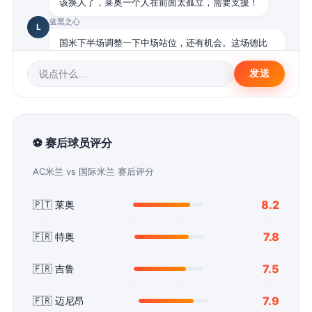
该换人了，莱奥一个人在前面太孤立，需要支援！
蓝黑之心
L
国米下半场调整一下中场站位，还有机会。这场德比
太精彩了！
发送
⚽ 赛后球员评分
AC米兰 vs 国际米兰 赛后评分
8.2
🇵🇹 莱奥
7.8
🇫🇷 特奥
7.5
🇫🇷 吉鲁
7.9
🇫🇷 迈尼昂