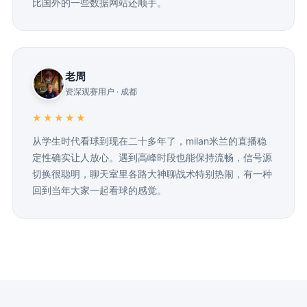
比国外的一些数据网站还顺手。
老周
资深观赛用户 · 成都
★★★★★
从学生时代看球到现在二十多年了，milan米兰的直播稳
定性确实让人放心。遇到高峰时段也能保持流畅，信号源
切换很聪明，聊天室里各路大神聊战术特别热闹，有一种
回到当年大家一起看球的感觉。