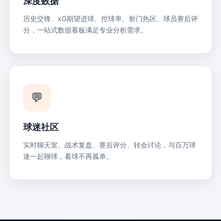
深度数据
历史交锋、xG期望进球、控球率、射门热区、球员赛后评
分，一站式数据看板满足专业分析需求。
💬
球迷社区
实时聊天室、战术复盘、赛后评分、转会讨论，与百万球
迷一起聊球，看球不再孤单。