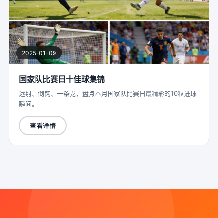
2025-01-09
国家队比赛日十佳球集锦
远射、倒钩、一条龙，盘点本月国家队比赛日最精彩的10粒进球
瞬间。
查看详情