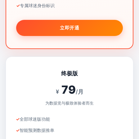
专属球迷身份标识
立即开通
终极版
79
¥
/月
为数据党与极致体验者而生
全部球迷版功能
智能预测数据推单