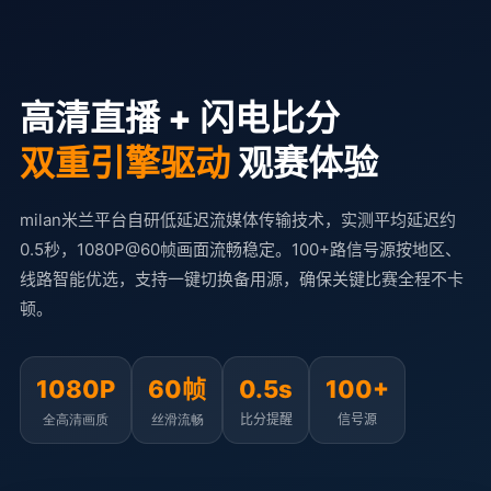
高清直播 + 闪电比分
双重引擎驱动
观赛体验
milan米兰平台自研低延迟流媒体传输技术，实测平均延迟约
0.5秒，1080P@60帧画面流畅稳定。100+路信号源按地区、
线路智能优选，支持一键切换备用源，确保关键比赛全程不卡
顿。
1080P
60帧
0.5s
100+
全高清画质
丝滑流畅
比分提醒
信号源