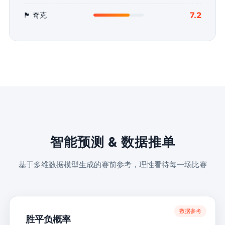
7.2
🏴󠁧󠁢󠁥󠁮󠁧󠁿 奇克
智能预测 & 数据推单
基于多维数据模型生成的赛前参考，理性看待每一场比赛
数据参考
胜平负概率