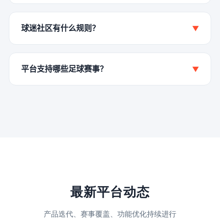
球迷社区有什么规则？
▼
平台支持哪些足球赛事？
▼
最新平台动态
产品迭代、赛事覆盖、功能优化持续进行