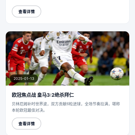
查看详情
2025-01-13
欧冠焦点战 皇马3:2绝杀拜仁
贝林厄姆补时世界波，双方贡献6粒进球，全场节奏拉满，堪称
本轮欧冠最佳对决。
查看详情